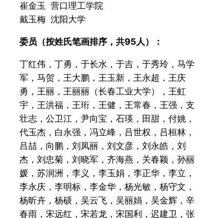
崔金玉 营口理工学院
戴玉梅 沈阳大学
委员（按姓氏笔画排序，共95人）：
丁红伟，丁勇，于长水，于吉，于秀玲，马学
军，马贺，王大鹏，王玉新，王永超，王庆
勇，王丽，王丽丽（长春工业大学），王虹
宇，王洪福，王珩，王健，王常春，王强，支
壮志，公卫江，尹向宝，石瑛，田甜，付姚，
代玉杰，白永强，冯立峰，吕世权，吕桓林，
吕喆，向鹏，刘凤丽，刘文彦，刘永皓，刘
杰，刘忠菊，刘晓军，齐海燕，关春颖，孙丽
媛，苏润洲，李义，李玉娟，李正华，李立，
李永庆，李明标，李金华，杨光敏，杨守文，
杨昕卉，杨硕，吴云飞，吴丽娟，吴金辉，辛
春雨，宋远红，宋若龙，宋国利，迟建卫，张