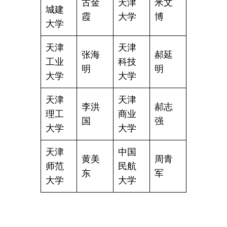
古金
天津
米文
城建
霞
大学
博
大学
天津
天津
张海
郝延
工业
科技
明
明
大学
大学
天津
天津
李洪
郝志
理工
商业
国
强
大学
大学
天津
中国
黄美
周青
师范
民航
东
军
大学
大学