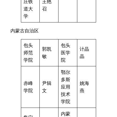
庄铁
王艳
道大
召
学
内蒙古自治区
包头
包头
郭凯
计晶
师范
医学
敏
晶
学院
院
鄂尔
多斯
赤峰
尹辑
姚海
应用
学院
文
燕
技术
学院
内蒙