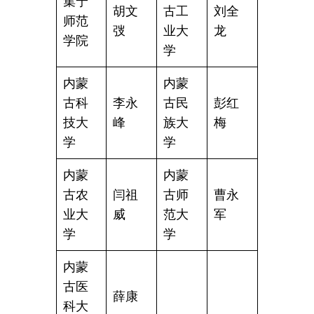
集宁
胡文
古工
刘全
师范
弢
业大
龙
学院
学
内蒙
内蒙
古科
李永
古民
彭红
技大
峰
族大
梅
学
学
内蒙
内蒙
古农
闫祖
古师
曹永
业大
威
范大
军
学
学
内蒙
古医
薛康
科大