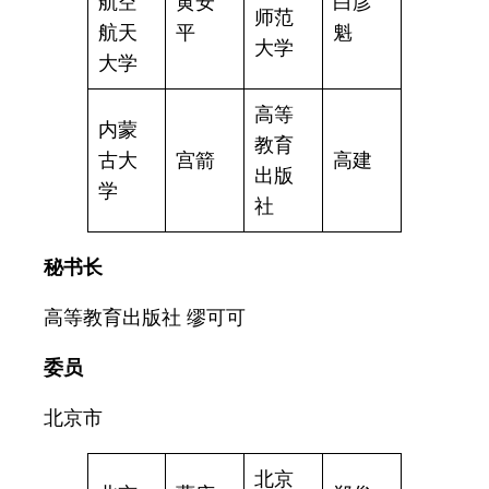
航空
黄安
白彦
师范
航天
平
魁
大学
大学
高等
内蒙
教育
古大
宫箭
高建
出版
学
社
秘书长
高等教育出版社 缪可可
委员
北京市
北京