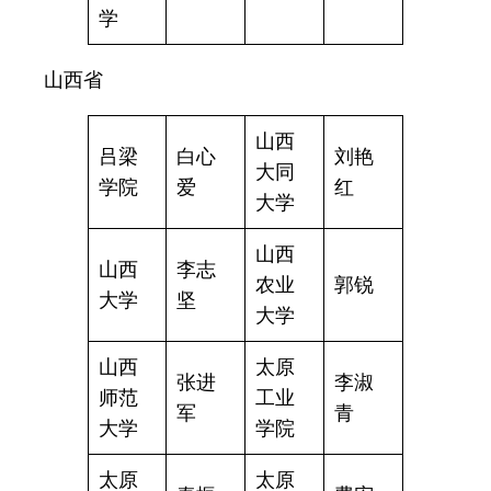
学
山西省
山西
吕梁
白心
刘艳
大同
学院
爱
红
大学
山西
山西
李志
农业
郭锐
大学
坚
大学
山西
太原
张进
李淑
师范
工业
军
青
大学
学院
太原
太原