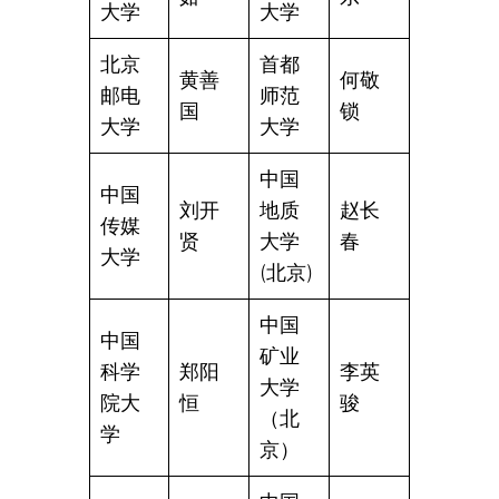
大学
大学
北京
首都
黄善
何敬
邮电
师范
国
锁
大学
大学
中国
中国
刘开
地质
赵长
传媒
贤
大学
春
大学
(北京)
中国
中国
矿业
科学
郑阳
李英
大学
院大
恒
骏
（北
学
京）