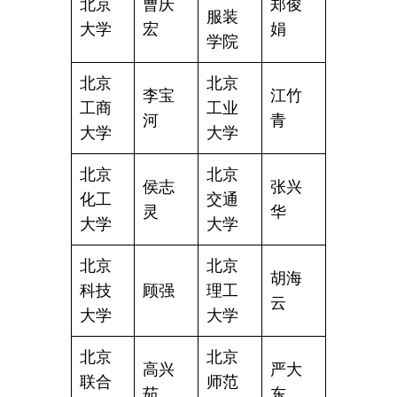
北京
曹庆
郑俊
服装
大学
宏
娟
学院
北京
北京
李宝
江竹
工商
工业
河
青
大学
大学
北京
北京
侯志
张兴
化工
交通
灵
华
大学
大学
北京
北京
胡海
科技
顾强
理工
云
大学
大学
北京
北京
高兴
严大
联合
师范
茹
东