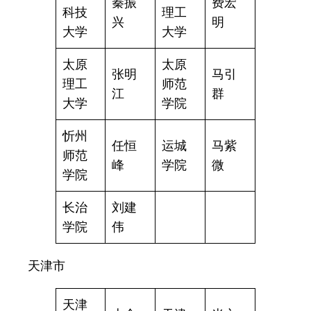
秦振
费宏
科技
理工
兴
明
大学
大学
太原
太原
张明
马引
理工
师范
江
群
大学
学院
忻州
任恒
运城
马紫
师范
峰
学院
微
学院
长治
刘建
学院
伟
天津市
天津