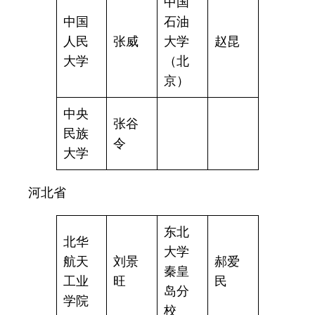
中国
中国
石油
人民
张威
大学
赵昆
大学
（北
京）
中央
张谷
民族
令
大学
河北省
东北
北华
大学
航天
刘景
郝爱
秦皇
工业
旺
民
岛分
学院
校