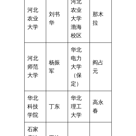
河北
河北
农业
刘书
那木
农业
大学
华
拉
大学
渤海
校区
华北
河北
电力
杨振
阎占
师范
大学
军
元
大学
（保
定）
华北
华北
高永
科技
丁东
理工
春
学院
大学
石家